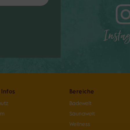
Insta
 Infos
Bereiche
utz
Badewelt
um
Saunawelt
Wellness