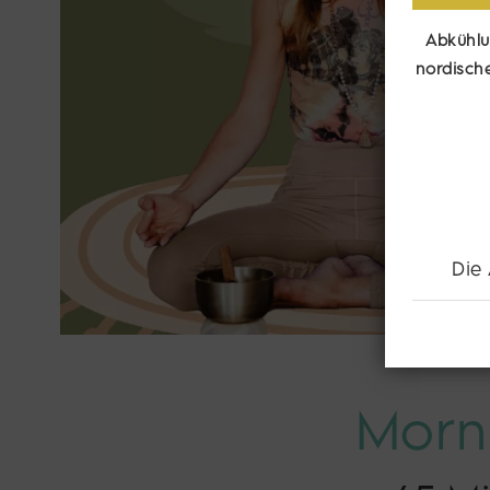
Abkühlu
nordisch
Die
Morn