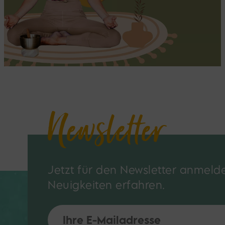
Newsletter
Jetzt für den Newsletter anmeld
Neuigkeiten erfahren.
Do not fill this field
*E-Mail: