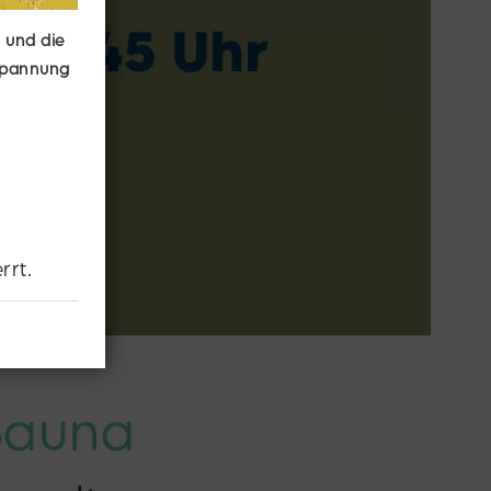
 und die
tspannung
rrt.
Sauna