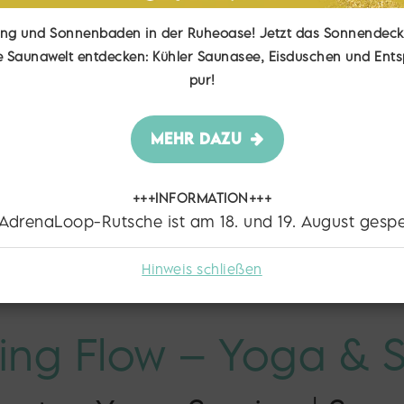
ng und Sonnenbaden in der Ruheoase! Jetzt das Sonnendeck
e Saunawelt entdecken: Kühler Saunasee, Eisduschen und En
pur!
MEHR DAZU
+++INFORMATION+++
 AdrenaLoop-Rutsche ist am 18. und 19. August gespe
Hinweis schließen
ing Flow – Yoga & 