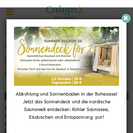
Unser Shop
Willkommen im Shop -
Wählen Sie hier Ihre
liebste
Gutscheinoption aus:
Abkühlung und Sonnenbaden in der Ruheoase!
Flexibler Wertgutschein
Jetzt das Sonnendeck und die nordische
Wählen Sie Ihren Wunschgutschein aus, dieser
Saunawelt entdecken: Kühler Saunasee,
ist gültig für alle bargeldlosen Services in der
Eisduschen und Entspannung pur!
Calypso Bade- & Saunawelt (inkl. Massagen,
Restaurant & Shop)