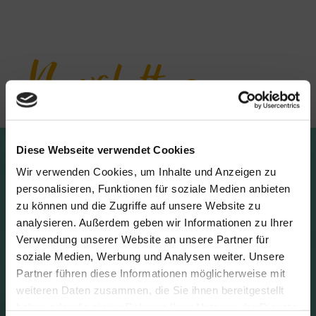
Newsletter
Jetzt für den Newsletter
Diese Webseite verwendet Cookies
anmelden und alle Neuigkeiten
Wir verwenden Cookies, um Inhalte und Anzeigen zu
erfahren.
personalisieren, Funktionen für soziale Medien anbieten
Do not fill this field
*E-Mail:
zu können und die Zugriffe auf unsere Website zu
analysieren. Außerdem geben wir Informationen zu Ihrer
Verwendung unserer Website an unsere Partner für
soziale Medien, Werbung und Analysen weiter. Unsere
Partner führen diese Informationen möglicherweise mit
*Datenschutzerklärung:
Ich akzeptiere die
Datenschutzerklärung
weiteren Daten zusammen, die Sie ihnen bereitgestellt
haben oder die sie im Rahmen Ihrer Nutzung der Dienste