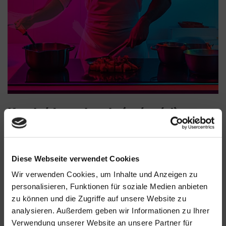
Koch/Jungkoch (w/m/d)
Für unsere Bade- und Saunawelt suchen wir
Verstärkung für unsere Küche: Zwischen
Diese Webseite verwendet Cookies
Klassikern und guter Küche. Zwischen
Wir verwenden Cookies, um Inhalte und Anzeigen zu
Systemgastronomie und à la carte-Restaurant.
personalisieren, Funktionen für soziale Medien anbieten
Ein abwechslungsreicher Job in der Küche mit
zu können und die Zugriffe auf unsere Website zu
vielen Vorteilen.
analysieren. Außerdem geben wir Informationen zu Ihrer
Verwendung unserer Website an unsere Partner für