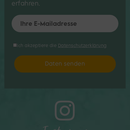
erfahren.
Do not fill this field
*E-Mail:
*Datenschutzerklärung:
Ich akzeptiere die
Datenschutzerklärung
Daten senden