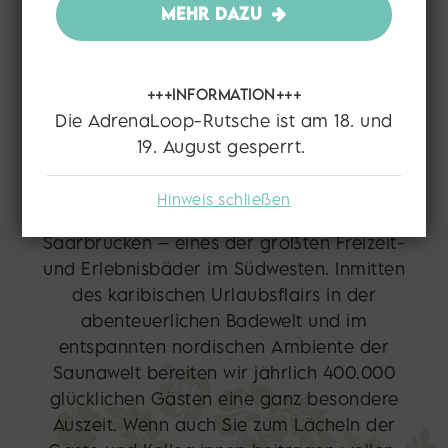
Tropenparadies und der
MEHR DAZU
saarländischen Hygge-
+++INFORMATION+++
Sauna!
Die AdrenaLoop-Rutsche ist am 18. und
19. August gesperrt.
Hinweis schließen
Die Bade- & Saunawelt Calypso in
Saarbrücken – eines der größten Freizeit-
und Erlebnisbäder im Südwesten. Inmitten
des karibischen Urlaubsflairs in der
abenteuerlichen Badewelt und im
entspannten nordischen Ambiente der
Saunawelt bereiten wir jährlich 400.000
glücklichen Gästen eine ganz besondere
Auszeit. Wenn auch Sie zum Lächeln der