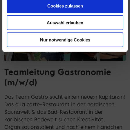
Cookies zulassen
Auswahl erlauben
Nur notwendige Cookies
Teamleitung Gastronomie
(m/w/d)
Das Team Gastro sucht ein:en neue:n Kapitän:in!
Das à la carte-Restaurant in der nordischen
Saunawelt & das Bad-Restaurant in der
karibischen Badewelt suchen Kreativität,
Organisationstalent und nach einem Händchen