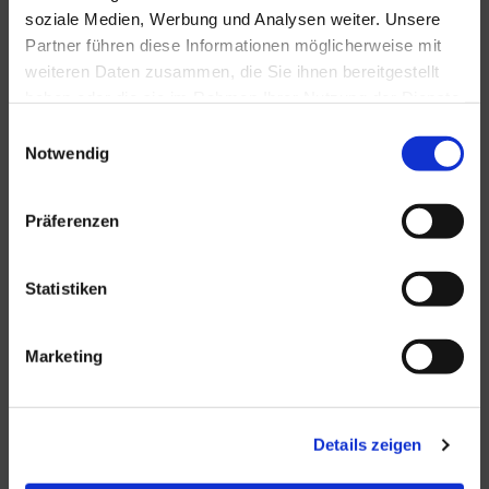
soziale Medien, Werbung und Analysen weiter. Unsere
Partner führen diese Informationen möglicherweise mit
Stellenanzeige anschauen
weiteren Daten zusammen, die Sie ihnen bereitgestellt
haben oder die sie im Rahmen Ihrer Nutzung der Dienste
gesammelt haben.
Einwilligungsauswahl
Notwendig
Präferenzen
Statistiken
Marketing
Details zeigen