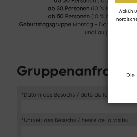
ab 20 Personen
(10 % Nachlass 
ab 30 Personen
(10 % Nachlass + 
Abkühlu
ab 50 Personen
(10 % Nachlass + 
nordisch
Geburtstagsgruppe
Montag
-
Donnerstag, a
lundi au jeudi, à par
Gruppenanfrage
Die
Do not fill this field
*Datum des Besuchs / date de la visite:
*Uhrzeit des Besuchs / heure de la visite: