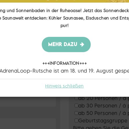
+ 1 Person frei)
- à partir de 20 personnes
(10 % de 
2 Personen frei) -
à partir de 30 personnes
(10 % de
ng und Sonnenbaden in der Ruheoase! Jetzt das Sonnendeck
3 Personen frei) -
à partir de 50 personnes
(10 % de
e Saunawelt entdecken: Kühler Saunasee, Eisduschen und En
b 5 Gästen. Geburtstagskind frei bis 4 Wochen nac
pur!
tir de 5 invités. Anniversaire libre jusqu'à 4 semaine
MEHR DAZU
+++INFORMATION+++
 AdrenaLoop-Rutsche ist am 18. und 19. August gespe
Hinweis schließen
*Gruppenanzahl / no
ab 20 Personen / à 
ab 30 Personen / à 
ab 50 Personen / à 
Geburtstagsgruppe /
Bitte geben Sie die Ge