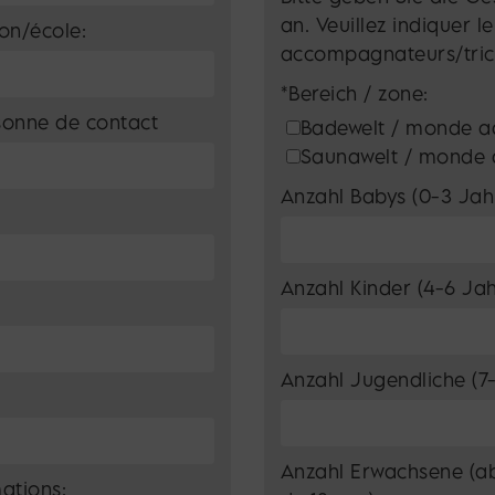
an. Veuillez indiquer 
ion/école:
accompagnateurs/tric
*Bereich / zone:
sonne de contact
Badewelt / monde a
Saunawelt / monde 
Anzahl Babys (0-3 Jah
Anzahl Kinder (4-6 Ja
Anzahl Jugendliche (7-
Anzahl Erwachsene (ab 18 Jahre) / Nombre des adultes 
ations: