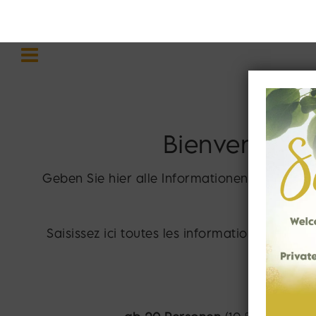
Willkommen - G
Bienvenue - S
Geben Sie hier alle Informationen ein. Wir p
Saisissez ici toutes les informations. Nous 