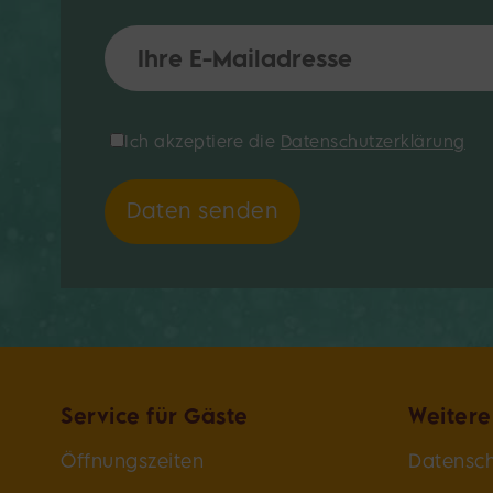
Do not fill this field
*E-Mail:
*Datenschutzerklärung:
Ich akzeptiere die
Datenschutzerklärung
Daten senden
Service für Gäste
Weitere
Öffnungszeiten
Datensch