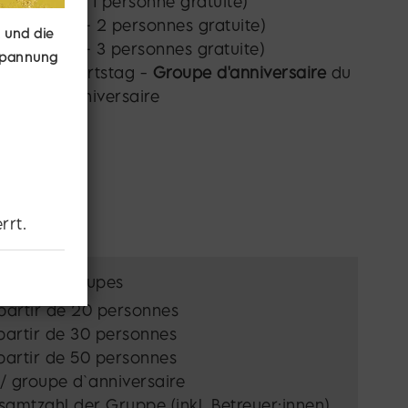
réduction + 1 personne gratuite)
 réduction + 2 personnes gratuite)
 und die
 réduction + 3 personnes gratuite)
tspannung
h dem Geburtstag -
Groupe d'anniversaire
du
s après l'anniversaire
rrt.
mbre de groupes
partir de 20 personnes
partir de 30 personnes
partir de 50 personnes
 groupe d`anniversaire
samtzahl der Gruppe (inkl. Betreuer:innen)