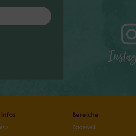
Insta
 Infos
Bereiche
utz
Badewelt