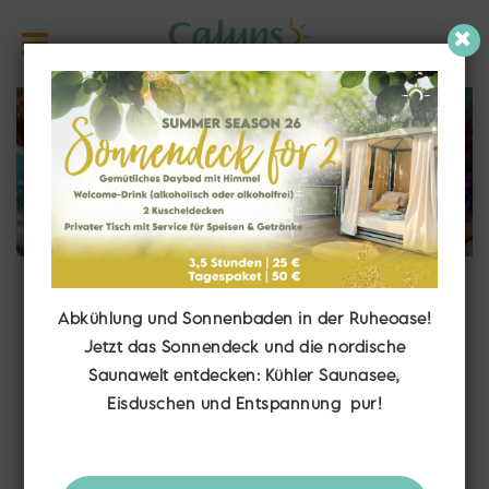
Der Nikolaus in
Abkühlung und Sonnenbaden in der Ruheoase!
Badehose
Jetzt das Sonnendeck und die nordische
Saunawelt entdecken: Kühler Saunasee,
Eisduschen und Entspannung pur!
Die karibische Nikolaus-
Überraschung