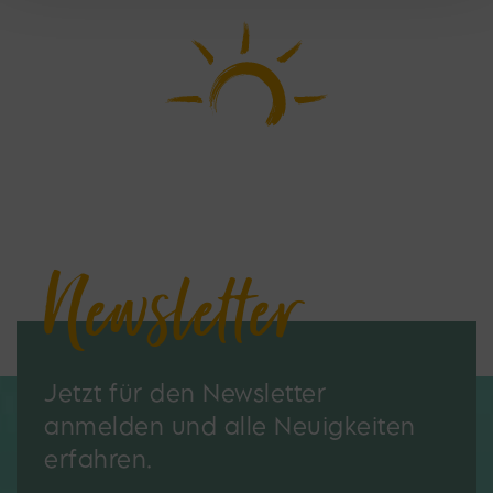
Newsletter
Jetzt für den Newsletter
anmelden und alle Neuigkeiten
erfahren.
Do not fill this field
*E-Mail: